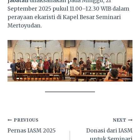
jabatan
dilaksanakan pada Minggu, 21
September 2025 pukul 11.00–12.30 WIB dalam
perayaan ekaristi di Kapel Besar Seminari
Mertoyudan.
Navigasi
PREVIOUS
NEXT
Pernas IASM 2025
Donasi dari IASM
pos
untuk Seminari